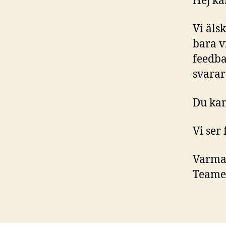
Hej kä
Vi älsk
bara vi
feedba
svarar
Du kan
Vi ser
Varma 
Teamet