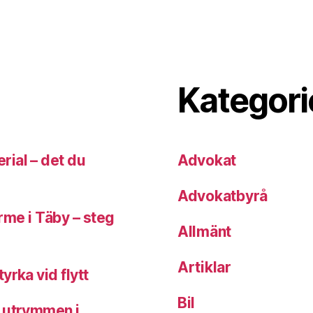
Kategori
rial – det du
Advokat
Advokatbyrå
ärme i Täby – steg
Allmänt
Artiklar
yrka vid flytt
Bil
a utrymmen i