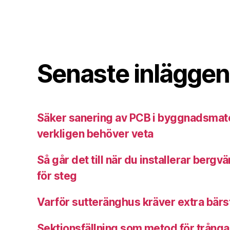
Senaste inläggen
Säker sanering av PCB i byggnadsmate
verkligen behöver veta
Så går det till när du installerar bergv
för steg
Varför sutteränghus kräver extra bärst
Sektionsfällning som metod för trång