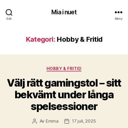
Mia i nuet
Sök
Meny
Kategori:
Hobby & Fritid
Kategorier
HOBBY & FRITID
Välj rätt gamingstol – sitt
bekvämt under långa
spelsessioner
Av
Emma
17 juli, 2025
Inläggsförfattare
Inläggsdatum