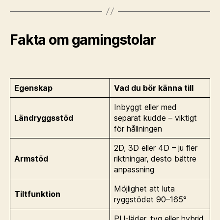
Fakta om gamingstolar
Egenskap
Vad du bör känna till
Inbyggt eller med
Ländryggsstöd
separat kudde – viktigt
för hållningen
2D, 3D eller 4D – ju fler
Armstöd
riktningar, desto bättre
anpassning
Möjlighet att luta
Tiltfunktion
ryggstödet 90–165°
PU-läder, tyg eller hybrid